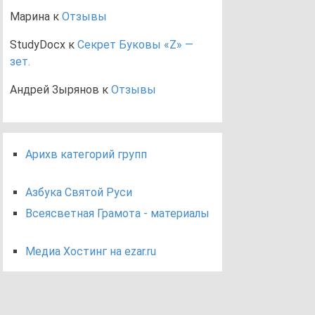
Марина
к
Отзывы
StudyDocx
к
Секрет Буковы «Z» —
зет.
Андрей Зырянов
к
Отзывы
Арихв категорий групп
Азбука Святой Руси
Всеясветная Грамота - материалы
Медиа Хостинг на ezar.ru