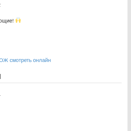
2
ающие!
]
4