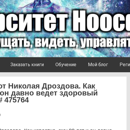
Заказать книги
Обучение
Мой блог
Реги
от Николая Дроздова. Как
и он давно ведет здоровый
# 475764
9