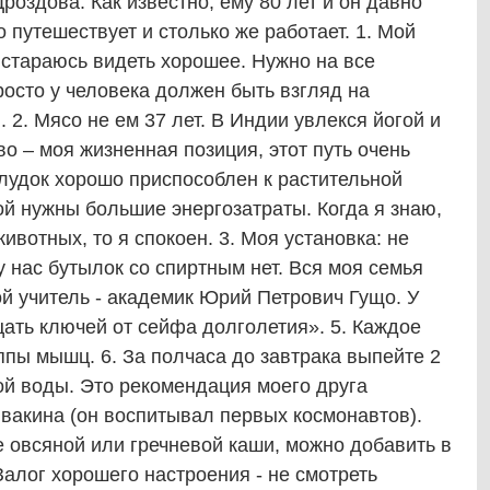
роздова. Как известно, ему 80 лет и он давно
 путешествует и столько же работает. 1. Мой
 стараюсь видеть хорошее. Нужно на все
росто у человека должен быть взгляд на
2. Мясо не ем 37 лет. В Индии увлекся йогой и
о – моя жизненная позиция, этот путь очень
елудок хорошо приспособлен к растительной
й нужны большие энергозатраты. Когда я знаю,
ивотных, то я спокоен. 3. Моя установка: не
 у нас бутылок со спиртным нет. Вся моя семья
ой учитель - академик Юрий Петрович Гущо. У
цать ключей от сейфа долголетия». 5. Каждое
ппы мышц. 6. За полчаса до завтрака выпейте 2
ой воды. Это рекомендация моего друга
акина (он воспитывал первых космонавтов).
е овсяной или гречневой каши, можно добавить в
 Залог хорошего настроения - не смотреть