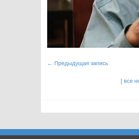
Post
←
Предыдущая запись
navigation
[ все 