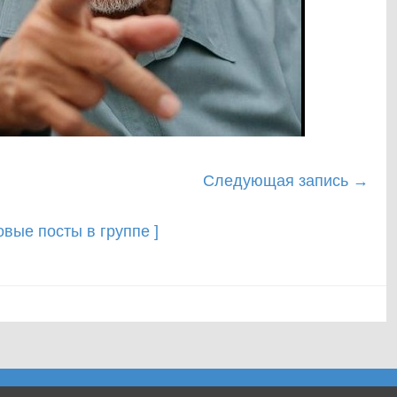
Следующая запись
→
новые посты в группе ]