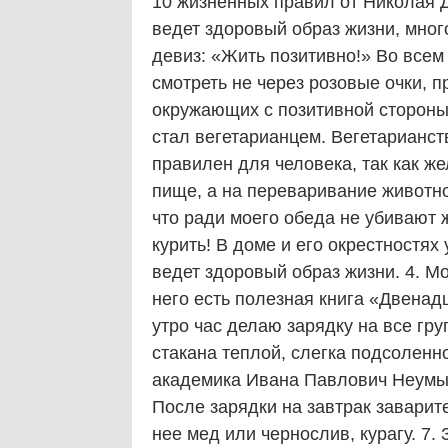
10 жизненных правил от Николая Д
ведет здоровый образ жизни, много
девиз: «Жить позитивно!» Во всем
смотреть не через розовые очки, п
окружающих с позитивной стороны. 
стал вегетарианцем. Вегетарианств
правилен для человека, так как ж
пище, а на переваривание животно
что ради моего обеда не убивают ж
курить! В доме и его окрестностях
ведет здоровый образ жизни. 4. М
него есть полезная книга «Двенад
утро час делаю зарядку на все гру
стакана теплой, слегка подсоленн
академика Ивана Павлович Неумыв
После зарядки на завтрак заварит
нее мед или чернослив, курагу. 7.