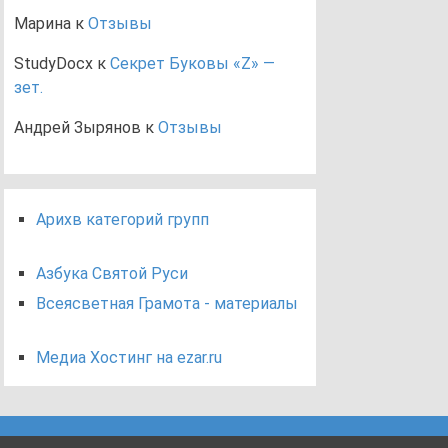
Марина
к
Отзывы
StudyDocx
к
Секрет Буковы «Z» —
зет.
Андрей Зырянов
к
Отзывы
Арихв категорий групп
Азбука Святой Руси
Всеясветная Грамота - материалы
Медиа Хостинг на ezar.ru