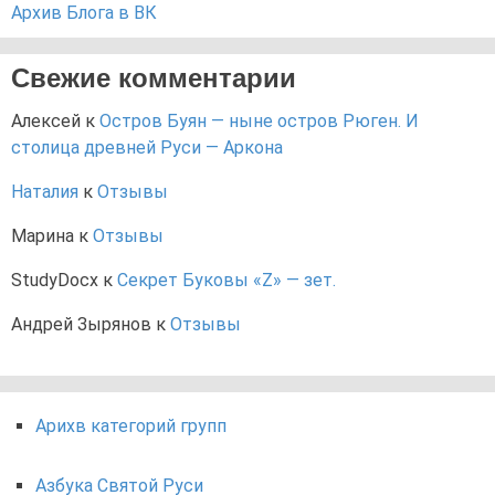
Архив Блога в ВК
Свежие комментарии
Алексей
к
Остров Буян — ныне остров Рюген. И
столица древней Руси — Аркона
Наталия
к
Отзывы
Марина
к
Отзывы
StudyDocx
к
Секрет Буковы «Z» — зет.
Андрей Зырянов
к
Отзывы
Арихв категорий групп
Азбука Святой Руси