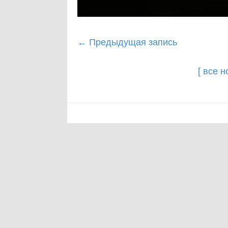
Post
←
Предыдущая запись
navigation
[ все 