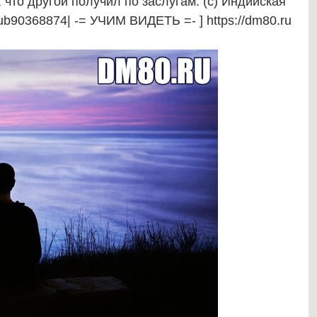
, что другой получил по заслугам. (с) Индийская
ub90368874| -= УЧИМ ВИДЕТЬ =- ] https://dm80.ru