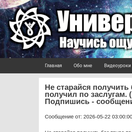
Skip to content
Университет Ноосферы
Главная
Обо мне
Видеоуроки
Не старайся получить 
получил по заслугам. 
Подпишись - сообщени
Сообщение от: 2026-05-22 03:00:0