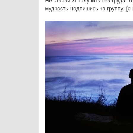
Не старайся получить без труда то
мудрость Подпишись на группу: [cl