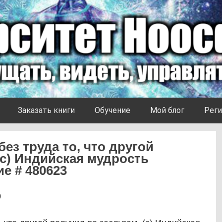
Заказать книги
Обучение
Мой блог
Реги
без труда то, что другой
(с) Индийская мудрость
е # 480623
0