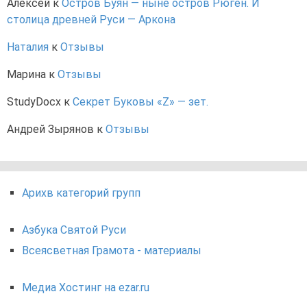
Алексей
к
Остров Буян — ныне остров Рюген. И
столица древней Руси — Аркона
Наталия
к
Отзывы
Марина
к
Отзывы
StudyDocx
к
Секрет Буковы «Z» — зет.
Андрей Зырянов
к
Отзывы
Арихв категорий групп
Азбука Святой Руси
Всеясветная Грамота - материалы
Медиа Хостинг на ezar.ru